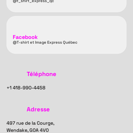
@t_shirt_express_qc
Facebook
@T-shirt et Image Express Québec
Téléphone
+1
418-990-4458
Adresse
497 rue de la Courge,
Wendake, G0A 4V0