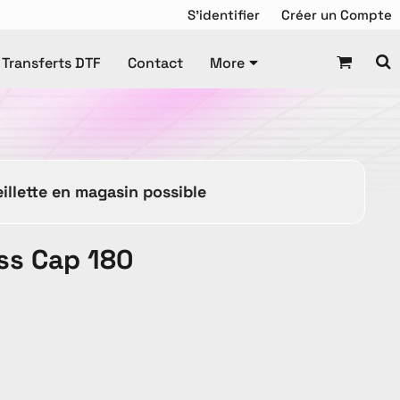
S'identifier
Créer un Compte
Transferts DTF
Contact
More
Chandail de Hockey
squette
Tuque
Manteaux
illette en magasin possible
Tuques
ss Cap 180
es Promotionnels
ravail
Enfant
DTF Gang Sheet