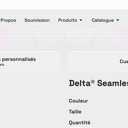
 Propos
Soumission
Produits
Catalogue
Polos
Casquettes
e
Unisexe
Pantalons
Ca
s personnalisés
Cue
Pantalons
Manteaux
els
Delta® Seamle
DTF
Articl
Couleur
Taille
ET OR
Accessories
Baby
T
Quantité