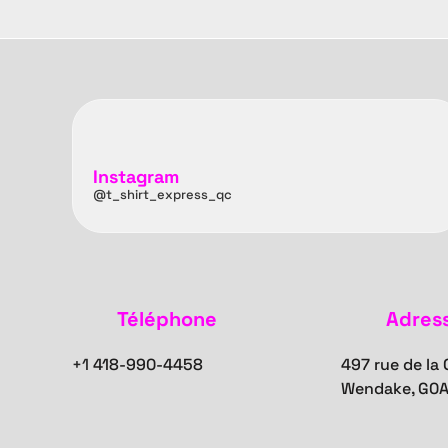
Instagram
@t_shirt_express_qc
Téléphone
Adres
+1
418-990-4458
497 rue de la
Wendake, G0A