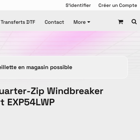
S'identifier
Créer un Compte
Transferts DTF
Contact
More
Chandail de Hockey
squette
Tuque
Manteaux
illette en magasin possible
Tuques
uarter-Zip Windbreaker
et EXP54LWP
es Promotionnels
ravail
Enfant
DTF Gang Sheet