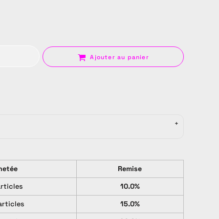
Ajouter au panier
Sac
hetée
Remise
articles
10.0%
articles
15.0%