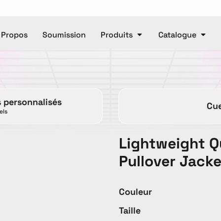
 Propos
Soumission
Produits
Catalogue
Polos
Casquettes
e
Unisexe
Pantalons
Ca
s personnalisés
Cue
Pantalons
Manteaux
els
Lightweight Q
DTF
Pullover Jack
Articl
Couleur
ET OR
Accessories
Baby
T
Taille