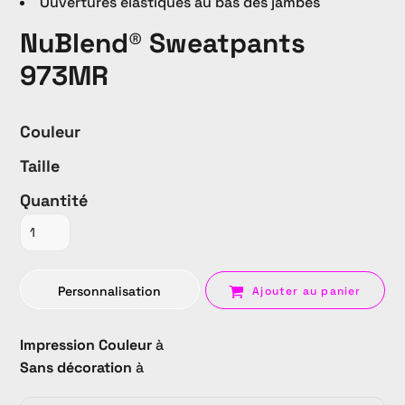
Ouvertures élastiques au bas des jambes
NuBlend® Sweatpants
973MR
Couleur
Taille
Quantité
Personnalisation
Ajouter au panier
Impression Couleur
à
Sans décoration
à