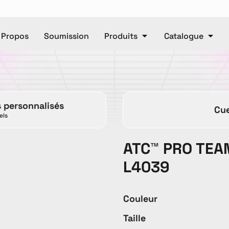
 Propos
Soumission
Produits
Catalogue
Polos
Casquettes
e
Unisexe
Pantalons
Ca
s personnalisés
Cue
Pantalons
Manteaux
els
ATC™ PRO TEA
DTF
L4039
Articl
Couleur
ET OR
Accessories
Baby
T
Taille