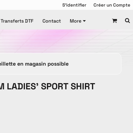
S'identifier
Créer un Compte
Transferts DTF
Contact
More
Chandail de Hockey
squette
Tuque
Manteaux
illette en magasin possible
Tuques
M LADIES' SPORT SHIRT
es Promotionnels
ravail
Enfant
DTF Gang Sheet