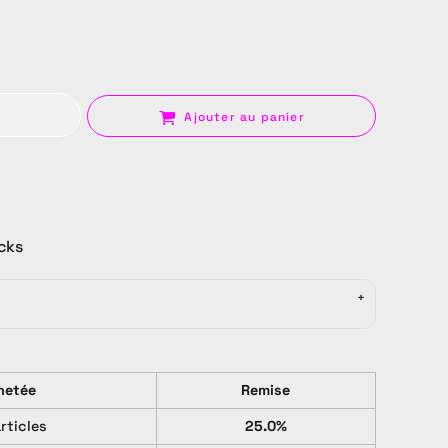
Ajouter au panier
Sac
ocks
hetée
Remise
articles
25.0%