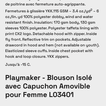
de poitrine avec fermeture auto-agrippante.
2
Fermetures à glissière YKK.115 GSM – 3.4 oz./yd
– 6
oz./lin. yd 100% polyester dobby, wind and water
resistant finish. Insulation: 170 gsm body, 130 gsm
sleeves 100% polyester. Polyester taffeta lining with
print CX2 logo. Detachable hood with zipper. Inside
fly front. Reflective trim on pockets. Adjustable
drawcord in hood and hem (not available on youth).
Elasticized sleeve cuffs. Inside chest pocket with
hook and loop closure. YKK zippers.
Jusqu'à -15 C.
Playmaker - Blouson Isolé
avec Capuchon Amovible
pour Femme L03401