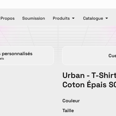
 Propos
Soumission
Produits
Catalogue
Polos
Casquettes
e
Unisexe
Pantalons
Ca
s personnalisés
Cue
Pantalons
Manteaux
els
Urban - T-Shi
DTF
Coton Épais 
Articl
Couleur
ET OR
Accessories
Baby
T
Taille