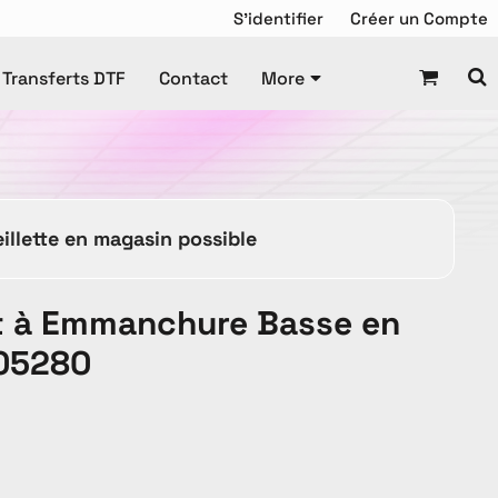
S'identifier
Créer un Compte
Transferts DTF
Contact
More
Chandail de Hockey
squette
Tuque
Manteaux
illette en magasin possible
Tuques
rt à Emmanchure Basse en
S05280
es Promotionnels
ravail
Enfant
DTF Gang Sheet