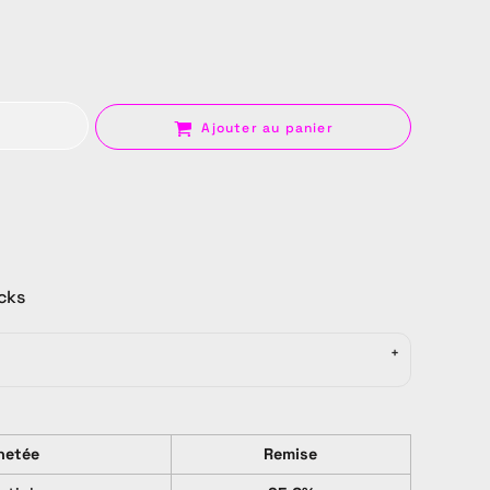
Ajouter au panier
Sac
ocks
hetée
Remise