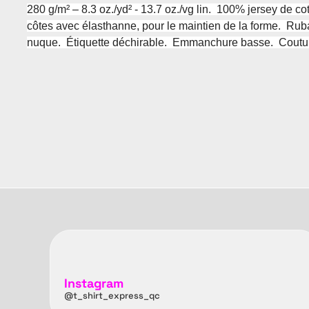
280 g/m² – 8.3 oz./yd² - 13.7 oz./vg lin. 100% jersey de co
côtes avec élasthanne, pour le maintien de la forme. Ruban
nuque. Étiquette déchirable. Emmanchure basse. Couture
Instagram
@t_shirt_express_qc