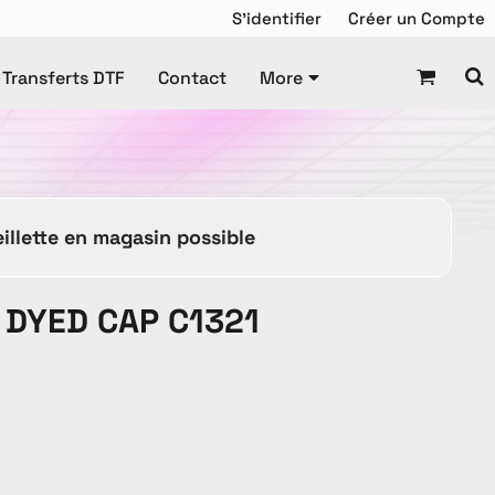
S'identifier
Créer un Compte
Transferts DTF
Contact
More
Chandail de Hockey
squette
Tuque
Manteaux
illette en magasin possible
Tuques
 DYED CAP C1321
es Promotionnels
ravail
Enfant
DTF Gang Sheet