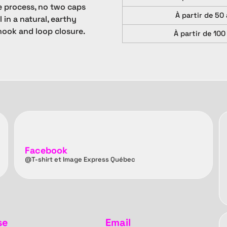
e process, no two caps
À partir de 50 
l in a natural, earthy
 hook and loop closure.
À partir de 100
Facebook
@T-shirt et Image Express Québec
se
Email