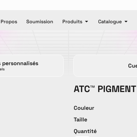
 Propos
Soumission
Produits
Catalogue
Polos
Casquettes
e
Unisexe
Pantalons
Ca
s personnalisés
Cue
Pantalons
Manteaux
els
ATC™ PIGMENT
DTF
Articl
Couleur
Taille
ET OR
Accessories
Baby
T
Quantité