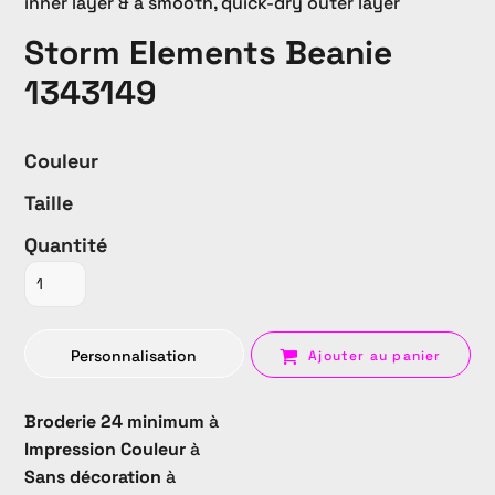
inner layer & a smooth, quick-dry outer layer
Storm Elements Beanie
1343149
Couleur
Taille
Quantité
Personnalisation
Ajouter au panier
Broderie 24 minimum
à
Impression Couleur
à
Sans décoration
à