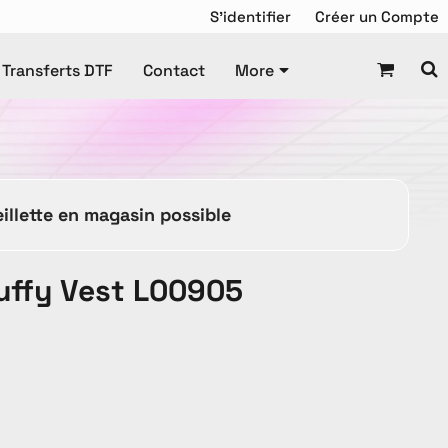
S'identifier
Créer un Compte
Transferts DTF
Contact
More
Chandail de Hockey
squette
Tuque
Manteaux
illette en magasin possible
Tuques
Puffy Vest L00905
es Promotionnels
ravail
Enfant
DTF Gang Sheet