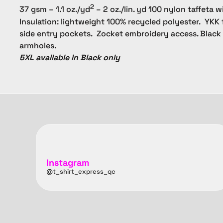
2
37 gsm – 1.1 oz./yd
– 2 oz./lin. yd 100 nylon taffeta w
Insulation: lightweight 100% recycled polyester. YKK 
side entry pockets. Zocket embroidery access. Black e
armholes.
5XL available in Black only
Instagram
@t_shirt_express_qc