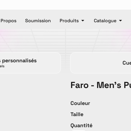
 Propos
Soumission
Produits
Catalogue
Polos
Casquettes
e
Unisexe
Pantalons
Ca
s personnalisés
Cue
Pantalons
Manteaux
els
Faro - Men's 
DTF
Articl
Couleur
Taille
ET OR
Accessories
Baby
T
Quantité