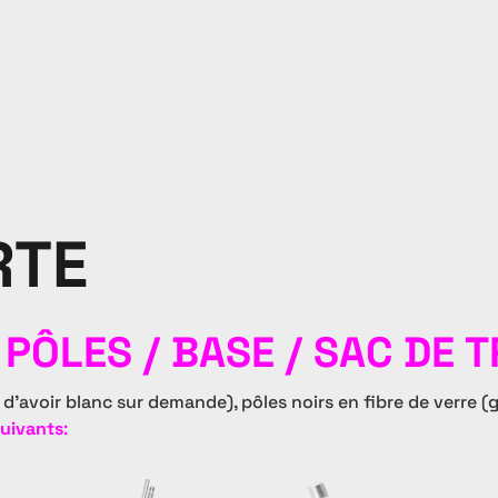
RTE
/ PÔLES / BASE / SAC DE
é d’avoir blanc sur demande), pôles noirs en fibre de verre (g
suivants
: