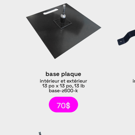
base plaque
intérieur et extérieur
i
13 po x 13 po, 13 lb
base-z600-k
70$