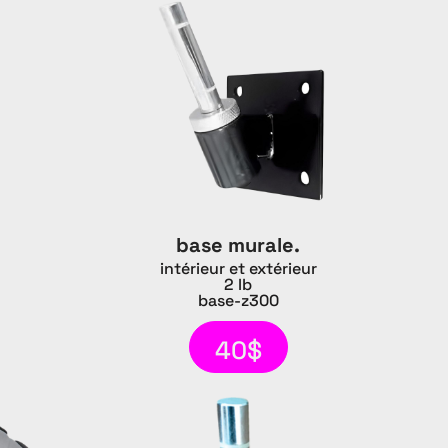
base murale.
intérieur et extérieur
2 lb
base-z300
40$