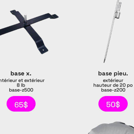
base pieu.
base x.
extérieur
ntérieur et extérieur
hauteur de 20 po
8 lb
base-z200
base-z500
50$
65$