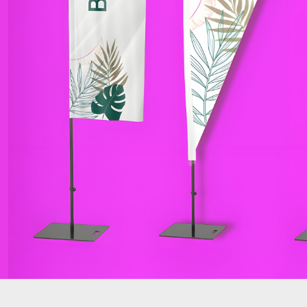
Enfant
DTF Gang Sheet
Articles Promo
PROMO
Articles Promo
PROMO
Tout Cata
Tout Catalogue
Sac