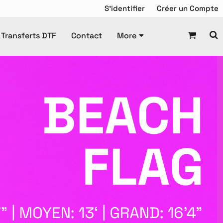
S'identifier
Créer un Compte
Transferts DTF
Contact
More
Chandail de Hockey
squette
Tuque
Manteaux
Tuques
es Promotionnels
ravail
Enfant
DTF Gang Sheet