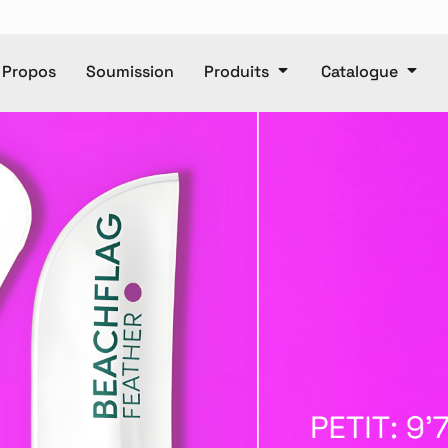
 Propos
Soumission
Produits
Catalogue
Polos
Casquettes
e
Unisexe
Pantalons
Ca
Pantalons
Manteaux
DTF
Articl
ET OR
Accessories
Baby
T