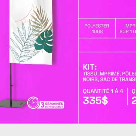
logue
Sac