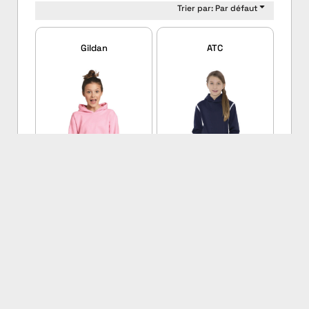
Trier par: Par défaut
Gildan
ATC
Heavy Blend™ Youth
ATC™ PTECH® FLEECE
Hooded Sweatshirt
VarCITY HOODED YOUTH
18500B
SWEATSHIRT
Y2201
Prix par unité:
Prix par unité:
$56.10
CAD
$95.97
CAD
Prix pour 100 unités:
Prix pour 100 unités:
$22.44
$38.39
CAD
CAD