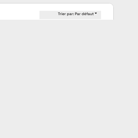
Trier par: Par défaut
Canada Sportswear
Dash - Pantalon de Servêtement en
Molleton pour Jeune
P0595Y