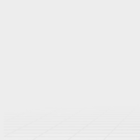
Enfant
DTF Gang Sheet
Articles Promo
PROMO
Articles Promo
PROMO
Tout Cata
Tout Catalogue
Sac