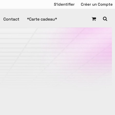
S'identifier
Créer un Compte
Contact
*Carte cadeau*
Chandail de Hockey
squette
Tuque
Manteaux
Tuques
es Promotionnels
ravail
Enfant
DTF Gang Sheet