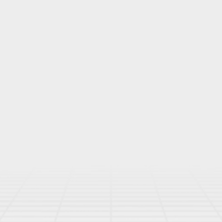
logue
Sac