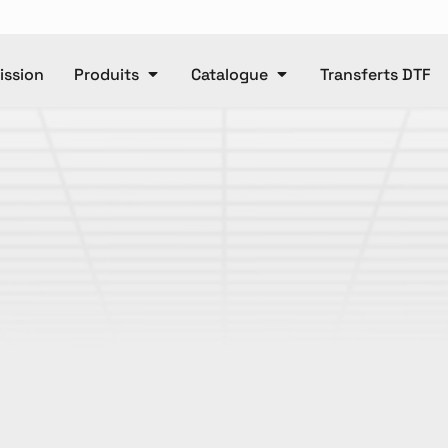
ssion
Produits
Catalogue
Transferts DTF
Polos
Casquettes
e
Unisexe
Pantalons
Ca
Pantalons
Manteaux
DTF
Articl
ET OR
Accessories
Baby
T