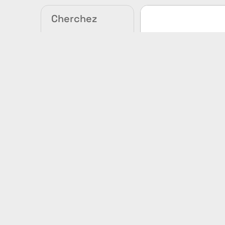
Cherchez
votre produit
Voir tous les
articles
Meilleur
vendeur
Homme
Femme
Unisexe
Pantalons
Casquette
ATC™ PRO ME
Tuque
Manteaux