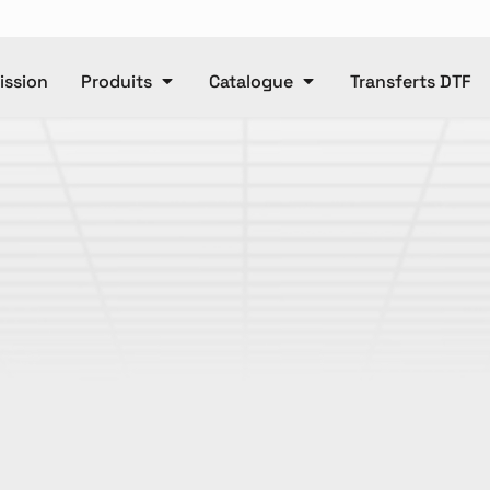
ssion
Produits
Catalogue
Transferts DTF
Polos
Casquettes
e
Unisexe
Pantalons
Ca
Pantalons
Manteaux
DTF
Articl
ET OR
Accessories
Baby
T