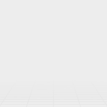
logue
Sac