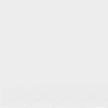
Enfant
DTF Gang Sheet
Articles Promo
PROMO
Articles Promo
PROMO
Tout Cata
Tout Catalogue
Sac