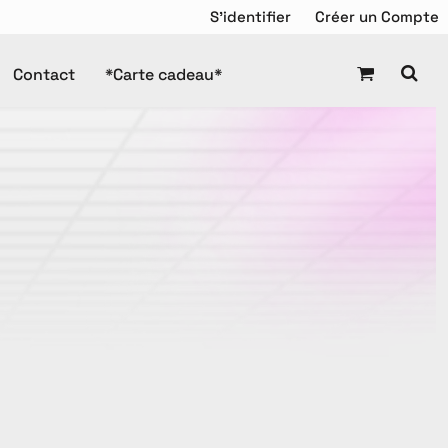
S'identifier
Créer un Compte
Contact
*Carte cadeau*
Chandail de Hockey
squette
Tuque
Manteaux
Tuques
es Promotionnels
ravail
Enfant
DTF Gang Sheet